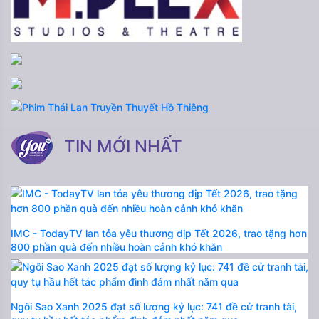
TIN MỚI NHẤT
IMC - TodayTV lan tỏa yêu thương dịp Tết 2026, trao tặng hơn
800 phần quà đến nhiều hoàn cảnh khó khăn
Ngôi Sao Xanh 2025 đạt số lượng kỷ lục: 741 đề cử tranh tài,