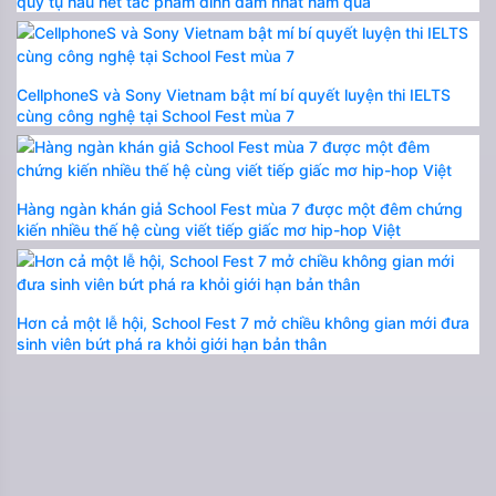
quy tụ hầu hết tác phẩm đình đám nhất năm qua
CellphoneS và Sony Vietnam bật mí bí quyết luyện thi IELTS
cùng công nghệ tại School Fest mùa 7
Hàng ngàn khán giả School Fest mùa 7 được một đêm chứng
kiến nhiều thế hệ cùng viết tiếp giấc mơ hip-hop Việt
Hơn cả một lễ hội, School Fest 7 mở chiều không gian mới đưa
sinh viên bứt phá ra khỏi giới hạn bản thân