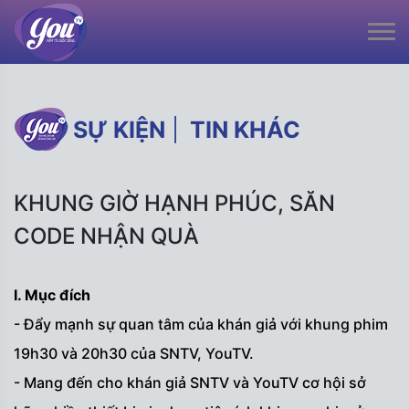
SỰ KIỆN
|
TIN KHÁC
KHUNG GIỜ HẠNH PHÚC, SĂN
CODE NHẬN QUÀ
I. Mục đích
- Đẩy mạnh sự quan tâm của khán giả với khung phim
19h30 và 20h30 của SNTV, YouTV.
- Mang đến cho khán giả SNTV và YouTV cơ hội sở