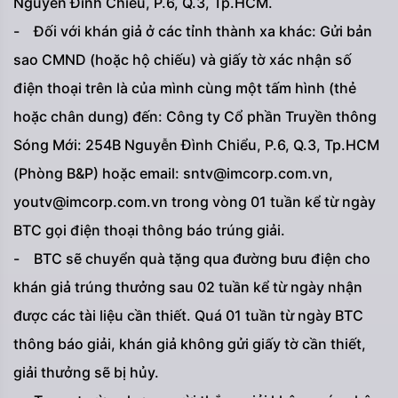
Nguyễn Đình Chiểu, P.6, Q.3, Tp.HCM.
- Đối với khán giả ở các tỉnh thành xa khác: Gửi bản
sao CMND (hoặc hộ chiếu) và giấy tờ xác nhận số
điện thoại trên là của mình cùng một tấm hình (thẻ
hoặc chân dung) đến: Công ty Cổ phần Truyền thông
Sóng Mới: 254B Nguyễn Đình Chiểu, P.6, Q.3, Tp.HCM
(Phòng B&P) hoặc email: sntv@imcorp.com.vn,
youtv@imcorp.com.vn trong vòng 01 tuần kể từ ngày
BTC gọi điện thoại thông báo trúng giải.
- BTC sẽ chuyển quà tặng qua đường bưu điện cho
khán giả trúng thưởng sau 02 tuần kể từ ngày nhận
được các tài liệu cần thiết. Quá 01 tuần từ ngày BTC
thông báo giải, khán giả không gửi giấy tờ cần thiết,
giải thưởng sẽ bị hủy.