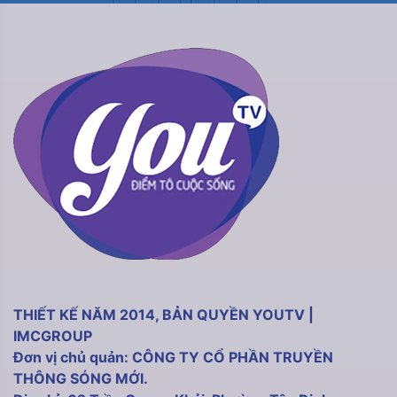
THIẾT KẾ NĂM 2014, BẢN QUYỀN YOUTV |
IMCGROUP
Đơn vị chủ quản: CÔNG TY CỔ PHẦN TRUYỀN
THÔNG SÓNG MỚI.