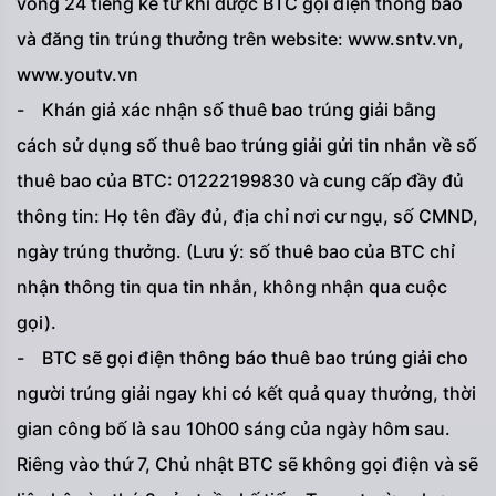
vòng 24 tiếng kể từ khi được BTC gọi điện thông báo
và đăng tin trúng thưởng trên website: www.sntv.vn,
www.youtv.vn
- Khán giả xác nhận số thuê bao trúng giải bằng
cách sử dụng số thuê bao trúng giải gửi tin nhắn về số
thuê bao của BTC: 01222199830 và cung cấp đầy đủ
thông tin: Họ tên đầy đủ, địa chỉ nơi cư ngụ, số CMND,
ngày trúng thưởng. (Lưu ý: số thuê bao của BTC chỉ
nhận thông tin qua tin nhắn, không nhận qua cuộc
gọi).
- BTC sẽ gọi điện thông báo thuê bao trúng giải cho
người trúng giải ngay khi có kết quả quay thưởng, thời
gian công bố là sau 10h00 sáng của ngày hôm sau.
Riêng vào thứ 7, Chủ nhật BTC sẽ không gọi điện và sẽ