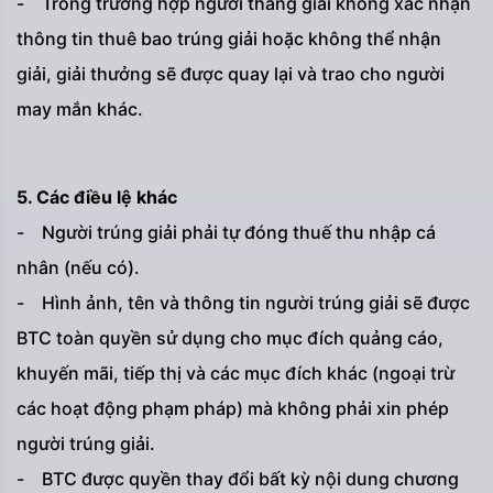
- Trong trường hợp người thắng giải không xác nhận
thông tin thuê bao trúng giải hoặc không thể nhận
giải, giải thưởng sẽ được quay lại và trao cho người
may mắn khác.
5. Các điều lệ khác
- Người trúng giải phải tự đóng thuế thu nhập cá
nhân (nếu có).
- Hình ảnh, tên và thông tin người trúng giải sẽ được
BTC toàn quyền sử dụng cho mục đích quảng cáo,
khuyến mãi, tiếp thị và các mục đích khác (ngoại trừ
các hoạt động phạm pháp) mà không phải xin phép
người trúng giải.
- BTC được quyền thay đổi bất kỳ nội dung chương