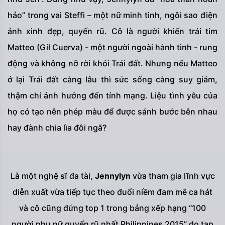
hảo” trong vai Steffi – một nữ minh tinh, ngôi sao điện
ảnh xinh đẹp, quyến rũ. Cô là người khiến trái tim
Matteo (Gil Cuerva) - một người ngoài hành tinh - rung
động và không nỡ rời khỏi Trái đất. Nhưng nếu Matteo
ở lại Trái đất càng lâu thì sức sống càng suy giảm,
thậm chí ảnh hưởng đến tính mạng. Liệu tình yêu của
họ có tạo nên phép màu để được sánh bước bên nhau
hay đành chia lìa đôi ngã?
Là một nghệ sĩ đa tài,
Jennylyn
vừa tham gia lĩnh vực
diễn xuất vừa tiếp tục theo đuổi niềm đam mê ca hát
và cô cũng đứng top 1 trong bảng xếp hạng “100
người phụ nữ quyến rũ nhất Philippines 2015” do tạp