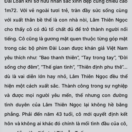
Đài Loan khi sở hữu nhan sắc xinh đẹp cùng chiều cao
1m72. Với vẻ ngoài tươi trẻ, tràn đầy sức sống cùng
với xuất thân bề thế là con nhà nòi, Lâm Thiên Ngọc
cho thấy cô có đủ tố chất đủ để trở thành người nổi
tiếng. Cô cũng là gương mặt quen thuộc từng góp mặt
trong các bộ phim Đài Loan được khán giả Việt Nam
yêu thích như: ”Bao thanh thiên”, “Tay trong tay”, “Đời
sống chợ đêm”, “Thế gian tình”, “Thiên định phu thê”...
dù là vai diễn lớn hay nhỏ, Lâm Thiên Ngọc đều thể
hiện một cách xuất sắc. Thành công trong sự nghiệp
và được mọi người yêu mến, thế nhưng con đường
tình duyên của Lâm Thiên Ngọc lại không hề bằng
phẳng. Phải đến năm 43 tuổi, cô mới quyết định kết
hôn và không ai khác đó chính là mối tình đầu của cô,