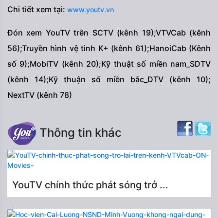
Chi tiết xem tại:
www.youtv.vn
Đón xem YouTV trên SCTV (kênh 19);VTVCab (kênh
56);Truyền hình vệ tinh K+ (kênh 61);HanoiCab (Kênh
số 9);MobiTV (kênh 20);Kỹ thuật số miền nam_SDTV
(kênh 14);Kỹ thuận số miền bắc_DTV (kênh 10);
NextTV (kênh 78)
Thông tin khác
YouTV chính thức phát sóng trở ...