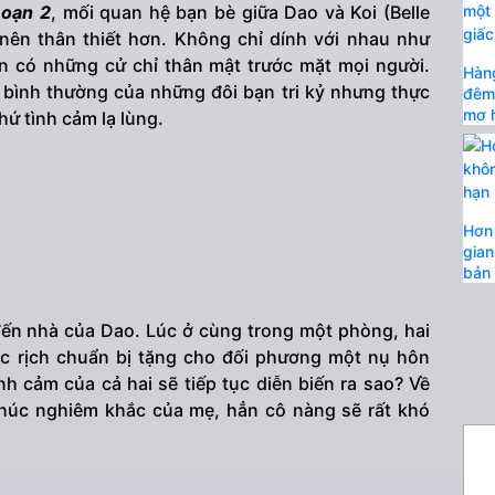
Loạn 2
, mối quan hệ bạn bè giữa Dao và Koi (Belle
nên thân thiết hơn. Không chỉ dính với nhau như
 có những cử chỉ thân mật trước mặt mọi người.
Hàng
c bình thường của những đôi bạn tri kỷ nhưng thực
đêm 
mơ h
hứ tình cảm lạ lùng.
Hơn 
gian
bản 
 đến nhà của Dao. Lúc ở cùng trong một phòng, hai
ục rịch chuẩn bị tặng cho đối phương một nụ hôn
h cảm của cả hai sẽ tiếp tục diễn biến ra sao? Về
thúc nghiêm khắc của mẹ, hẳn cô nàng sẽ rất khó