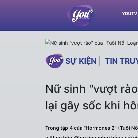
YOUTV
SỰ KIỆN
|
TIN TRU
Nữ sinh "vượt rào
lại gây sốc khi h
Trong tập 4 của "Hormones 2" (Tuổi Nổ
một nụ hôn đồng tính nóng bỏng với cô 