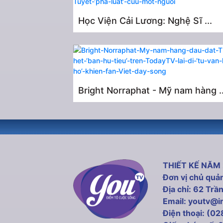
Học Viện Cải Lương: Nghệ Sĩ ...
Bright Norraphat - Mỹ nam hàng ..
THIẾT KẾ NĂM
Đơn vị chủ q
Địa chỉ: 62 Tr
Email: youtv@
Điện thoại: (0