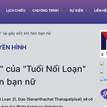
LỊCH CHIẾU
CHƯƠNG TRÌNH
SỰ KIỆN
LIÊN H
YỀN HÌNH
" của "Tuổi Nổi Loạn"
ôn bạn nữ
i Loạn 2), Dao (Sananthachat Thanapatpisal) sẽ có
bạn Koi (Belle Kemisara Paladesh).