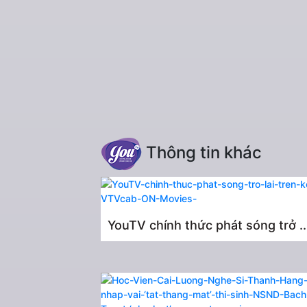
Thông tin khác
YouTV chính thức phát sóng trở ..