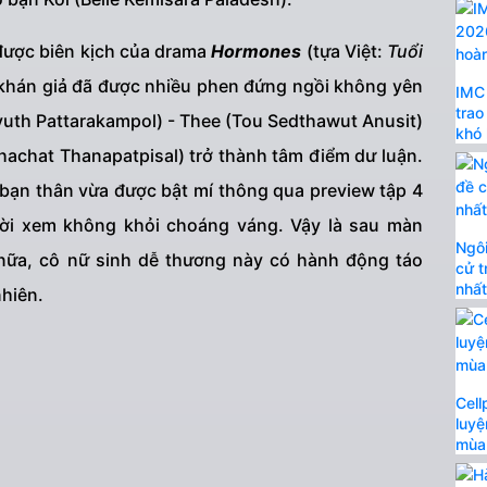
 được biên kịch của drama
Hormones
(tựa Việt:
Tuổi
, khán giả đã được nhiều phen đứng ngồi không yên
IMC 
trao
uth Pattarakampol) - Thee (Tou Sedthawut Anusit)
khó
thachat Thanapatpisal) trở thành tâm điểm dư luận.
 bạn thân vừa được bật mí thông qua preview tập 4
ời xem không khỏi choáng váng. Vậy là sau màn
Ngôi
n nữa, cô nữ sinh dễ thương này có hành động táo
cử t
nhấ
nhiên.
Cell
luyệ
mùa