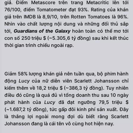
giả. Điểm Metascore trên trang Metacritic lên tới
76/100, điểm Tomatometer đạt 93%. Rating của khán
giả trên IMDB là 8,9/10, trên Rotten Tomatoes là 96%.
Nhìn vào chất lượng nội dung và những đối thủ sắp
tới,
Guardians of the Galaxy
hoàn toàn có thể mơ tới
con số 250 triệu $ (~5.305,6 tỷ đồng) sau khi kết thúc
thời gian trình chiếu ngoài rạp.
Giảm 58% lượng khán giả nên tuần qua, bộ phim hành
động
Lucy
của nữ diễn viên Scarlett Johansson chỉ
kiếm thêm về 18,2 triệu $ (~386,3 tỷ đồng). Tuy nhiên
điều đó cũng là quá đủ vì tổng doanh thu sau 10 ngày
phát hành của
Lucy
đã đạt ngưỡng 79,5 triệu $
(~1.687,2 tỷ đồng), tức gấp đôi kinh phí sản xuất. Đây
là thắng lợi ngoài mong đợi dù biết rằng Scarlett
Johansson đang là cái tên vô cùng hot hiện nay.