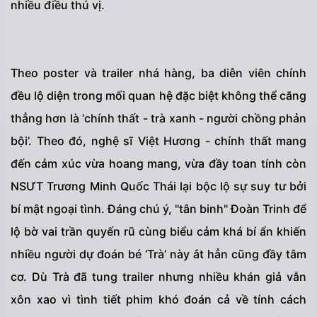
nhiều điều thú vị.
Theo poster và trailer nhá hàng, ba diễn viên chính
đều lộ diện trong mối quan hệ đặc biệt không thể căng
thẳng hơn là ‘chính thất - trà xanh - người chồng phản
bội’. Theo đó, nghệ sĩ Việt Hương - chính thất mang
đến cảm xúc vừa hoang mang, vừa đầy toan tính còn
NSƯT Trương Minh Quốc Thái lại bộc lộ sự suy tư bởi
bí mật ngoại tình. Đáng chú ý, "tân binh" Đoàn Trinh để
lộ bờ vai trần quyến rũ cùng biểu cảm khá bí ẩn khiến
nhiều người dự đoán bé ‘Trà’ này ắt hẳn cũng đầy tâm
cơ. Dù Trà đã tung trailer nhưng nhiều khán giả vẫn
xôn xao vì tình tiết phim khó đoán cả về tính cách