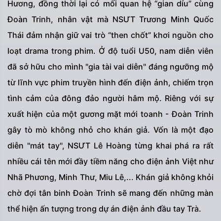
Hương, đồng thời lại có mối quan hệ “gian díu” cùng
Đoàn Trinh, nhân vật mà NSƯT Trương Minh Quốc
Thái đảm nhận giữ vai trò “then chốt” khơi nguồn cho
loạt drama trong phim. Ở độ tuổi U50, nam diễn viên
đã sở hữu cho mình "gia tài vai diễn" đáng ngưỡng mộ
từ lĩnh vực phim truyền hình đến điện ảnh, chiếm trọn
tình cảm của đông đảo người hâm mộ. Riêng với sự
xuất hiện của một gương mặt mới toanh - Đoàn Trinh
gây tò mò không nhỏ cho khán giả. Vốn là một đạo
diễn "mát tay", NSƯT Lê Hoàng từng khai phá ra rất
nhiều cái tên mới đầy tiềm năng cho điện ảnh Việt như
Nhã Phương, Minh Thư, Miu Lê,... Khán giả không khỏi
chờ đợi tân binh Đoàn Trinh sẽ mang đến những màn
thể hiện ấn tượng trong dự án điện ảnh đầu tay Trà.