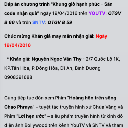
Đáp án chương trình "Khung giờ hạnh phúc - Săn
code nhận quà”
ngày 19/04/2016 trên
YOUTV
:
QTGV
B 66
và trên
SNTV
:
QTGV B 59
Chúc mừng Khán giả may mắn nhận giải:
Ngày
19/04/2016
*
Khán giả: Nguyễn Ngọc Vân Thy
- 2/7 Quốc Lộ 1K,
KP.Tân Hòa, P.Đông Hòa, Dĩ An, Bình Dương -
0908391688
Cùng tiếp tục đón xem Phim
“Hoàng hôn trên sông
Chao Phraya” –
tuyệt tác truyền hình xứ Chùa Vàng
và
Phim
“Lời hẹn ước” –
siêu phẩm truyền hình từ kinh đô
điện ảnh Bollywood trên kênh YouTV và SNTV và tham