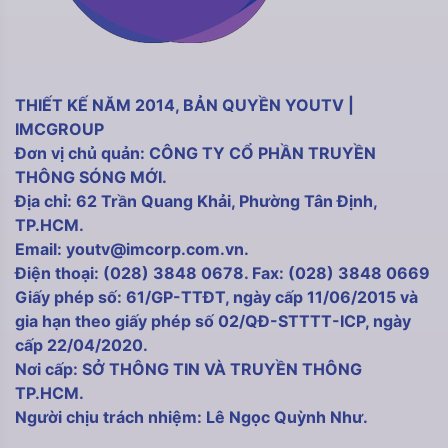
THIẾT KẾ NĂM 2014, BẢN QUYỀN YOUTV |
IMCGROUP
Đơn vị chủ quản: CÔNG TY CỔ PHẦN TRUYỀN
THÔNG SÓNG MỚI.
Địa chỉ: 62 Trần Quang Khải, Phường Tân Định,
TP.HCM.
Email: youtv@imcorp.com.vn.
Điện thoại: (028) 3848 0678. Fax: (028) 3848 0669
Giấy phép số: 61/GP-TTĐT, ngày cấp 11/06/2015 và
gia hạn theo giấy phép số 02/QĐ-STTTT-ICP, ngày
cấp 22/04/2020.
Nơi cấp: SỞ THÔNG TIN VÀ TRUYỀN THÔNG
TP.HCM.
Người chịu trách nhiệm: Lê Ngọc Quỳnh Như.